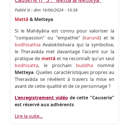
Publié le :
dim 16/06/2024 - 10:38
Mettā
& Metteya
Si le Mahāyāna est connu pour valoriser la
"compassion" ou "empathie" (
karunā
) et le
bodhisattva
Avalokiteśvara qui la symbolise,
le Theravāda met davantage l'accent sur la
pratique de
mettā
et ne reconnaît qu'un seul
bodhisatta
, le prochain
buddha
nommé
Metteya
. Quelles caractéristiques propres au
Theravāda se révèlent à travers la mise en
avant de cette qualité et de ce personnage ?
L'enregistrement vidéo
de cette "Causerie"
est réservé aux adhérents
Lire la suite...