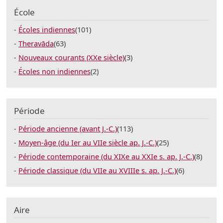
École
Écoles indiennes
(101)
Theravāda
(63)
Nouveaux courants (XXe siècle)
(3)
Écoles non indiennes
(2)
Période
Période ancienne (avant J.-C.)
(113)
Moyen-âge (du Ier au VIIe siècle ap. J.-C.)
(25)
Période contemporaine (du XIXe au XXIe s. ap. J.-C.)
(8)
Période classique (du VIIe au XVIIIe s. ap. J.-C.)
(6)
Aire