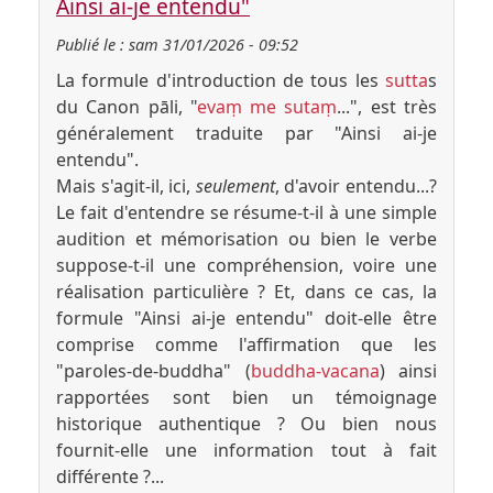
Ainsi ai-je entendu"
Publié le :
sam 31/01/2026 - 09:52
La formule d'introduction de tous les
sutta
s
du Canon pāli, "
evaṃ me sutaṃ
...", est très
généralement traduite par "Ainsi ai-je
entendu".
Mais s'agit-il, ici,
seulement
, d'avoir entendu...?
Le fait d'entendre se résume-t-il à une simple
audition et mémorisation ou bien le verbe
suppose-t-il une compréhension, voire une
réalisation particulière ? Et, dans ce cas, la
formule "Ainsi ai-je entendu" doit-elle être
comprise comme l'affirmation que les
"paroles-de-buddha" (
buddha-vacana
) ainsi
rapportées sont bien un témoignage
historique authentique ? Ou bien nous
fournit-elle une information tout à fait
différente ?...