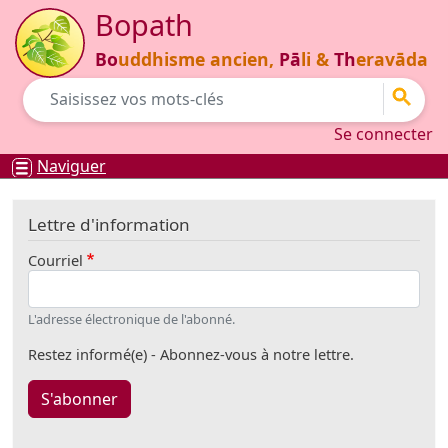
Aller au contenu principal
Bopath
Bo
uddhisme ancien,
Pā
li &
Th
eravāda
Go
Se connecter
Se connecter
Naviguer
Lettre d'information
Courriel
L'adresse électronique de l'abonné.
Restez informé(e) - Abonnez-vous à notre lettre.
S'abonner