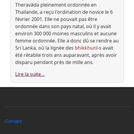
Theravāda pleinement ordonnée en
Thaïlande, a reçu l'ordination de novice le 6
février 2001. Elle ne pouvait pas être
ordonnée dans son pays natal, où il y avait
environ 300 000 moines masculins et aucune
femme ordonnée. Elle a donc dû se rendre au
Sri Lanka, où la lignée des
bhikkhunī
-s avait
été rétablie trois ans auparavant, après avoir
disparu pendant près de mille ans.
Lire la suite...
Menu Pied de page
Contact