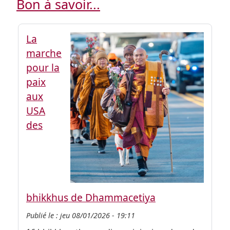
Bon à savoir...
La
marche
pour la
paix
aux
USA
des
bhikkhus de Dhammacetiya
Publié le :
jeu 08/01/2026 - 19:11