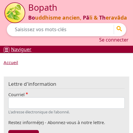
Aller au contenu principal
Bopath
Bo
uddhisme ancien,
Pā
li &
Th
eravāda
Go
Se connecter
Se connecter
Naviguer
Accueil
Lettre d'information
Courriel
L'adresse électronique de l'abonné.
Restez informé(e) - Abonnez-vous à notre lettre.