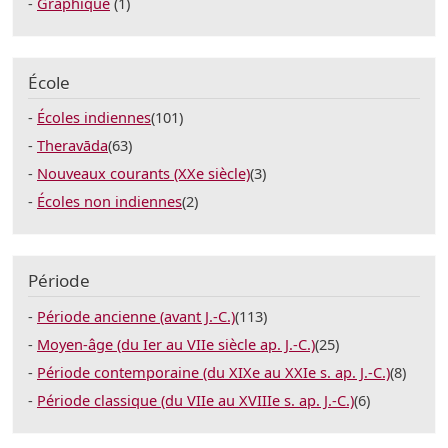
Graphique
(1)
École
Écoles indiennes
(101)
Theravāda
(63)
Nouveaux courants (XXe siècle)
(3)
Écoles non indiennes
(2)
Période
Période ancienne (avant J.-C.)
(113)
Moyen-âge (du Ier au VIIe siècle ap. J.-C.)
(25)
Période contemporaine (du XIXe au XXIe s. ap. J.-C.)
(8)
Période classique (du VIIe au XVIIIe s. ap. J.-C.)
(6)