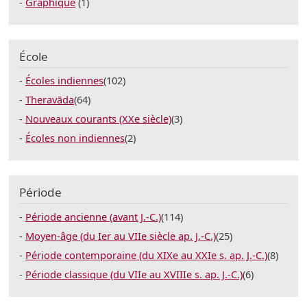
Graphique
(1)
École
Écoles indiennes
(102)
Theravāda
(64)
Nouveaux courants (XXe siècle)
(3)
Écoles non indiennes
(2)
Période
Période ancienne (avant J.-C.)
(114)
Moyen-âge (du Ier au VIIe siècle ap. J.-C.)
(25)
Période contemporaine (du XIXe au XXIe s. ap. J.-C.)
(8)
Période classique (du VIIe au XVIIIe s. ap. J.-C.)
(6)