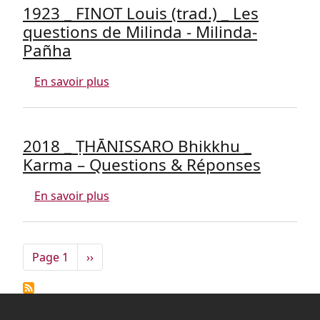
1923 _ FINOT Louis (trad.) _ Les
questions de Milinda - Milinda-
Pañha
sur 1923 _ FINOT Louis (trad.) _ Les qu
En savoir plus
2018 _ ṬHĀNISSARO Bhikkhu _
Karma – Questions & Réponses
sur 2018 _ ṬHĀNISSARO Bhikkhu _ Kar
En savoir plus
Pagination
Page suivante
Page 1
››