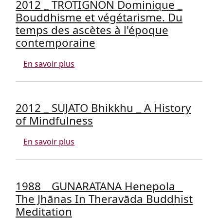
2012 _ TROTIGNON Dominique _
Bouddhisme et végétarisme. Du
temps des ascètes à l'époque
contemporaine
sur 2012 _ TROTIGNON Dominique _ Bo
En savoir plus
2012 _ SUJATO Bhikkhu _ A History
of Mindfulness
sur 2012 _ SUJATO Bhikkhu _ A History 
En savoir plus
1988 _ GUNARATANA Henepola _
The Jhānas In Theravāda Buddhist
Meditation