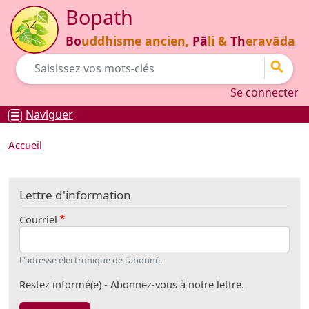
Aller au contenu principal
Bopath
Bo
uddhisme ancien,
Pā
li &
Th
eravāda
Go
Se connecter
Se connecter
Naviguer
Accueil
Lettre d'information
Courriel
L'adresse électronique de l'abonné.
Restez informé(e) - Abonnez-vous à notre lettre.