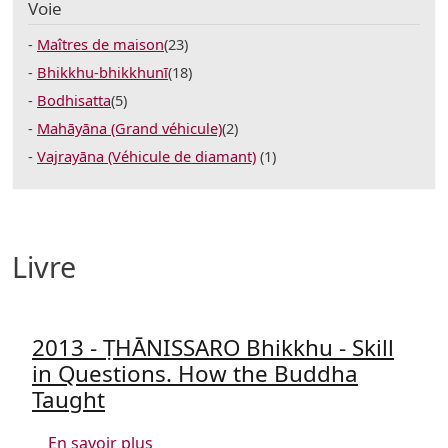
Voie
Maîtres de maison
(23)
Bhikkhu-bhikkhunī
(18)
Bodhisatta
(5)
Mahāyāna (Grand véhicule)
(2)
Vajrayāna (Véhicule de diamant)
(1)
Livre
2013 - ṬHĀNISSARO Bhikkhu - Skill
in Questions. How the Buddha
Taught
sur 2013 - ṬHĀNISSARO Bhikkhu - Skill
En savoir plus