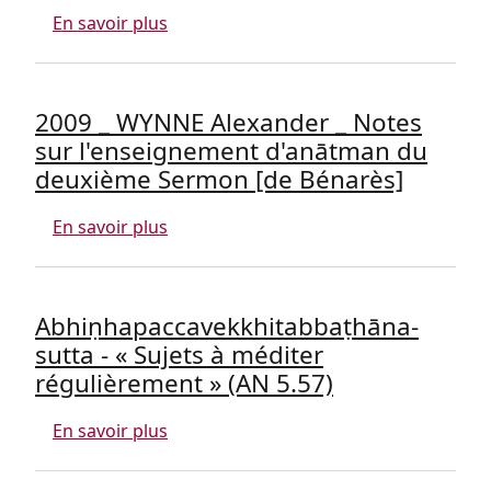
sur 2012 - TROTIGNON Dominique - Bou
En savoir plus
2009 _ WYNNE Alexander _ Notes
sur l'enseignement d'anātman du
deuxième Sermon [de Bénarès]
sur 2009 _ WYNNE Alexander _ Notes s
En savoir plus
Abhiṇhapaccavekkhitabbaṭhāna-
sutta - « Sujets à méditer
régulièrement » (AN 5.57)
sur Abhiṇhapaccavekkhitabbaṭhāna-sutta
En savoir plus