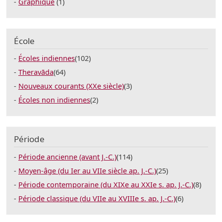
Graphique
(1)
École
Écoles indiennes
(102)
Theravāda
(64)
Nouveaux courants (XXe siècle)
(3)
Écoles non indiennes
(2)
Période
Période ancienne (avant J.-C.)
(114)
Moyen-âge (du Ier au VIIe siècle ap. J.-C.)
(25)
Période contemporaine (du XIXe au XXIe s. ap. J.-C.)
(8)
Période classique (du VIIe au XVIIIe s. ap. J.-C.)
(6)