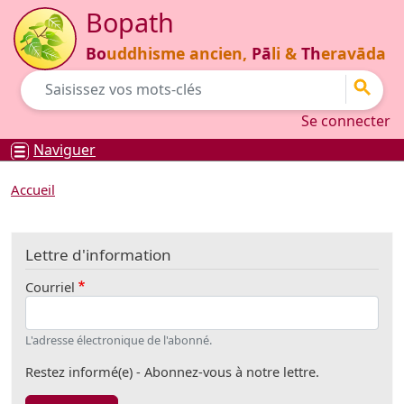
Aller au contenu principal
Bopath
Bo
uddhisme ancien,
Pā
li &
Th
eravāda
Go
Se connecter
Se connecter
Naviguer
Accueil
Lettre d'information
Courriel
L'adresse électronique de l'abonné.
Restez informé(e) - Abonnez-vous à notre lettre.