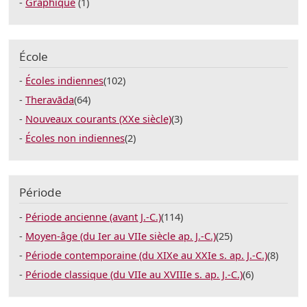
Graphique
(1)
École
Écoles indiennes
(102)
Theravāda
(64)
Nouveaux courants (XXe siècle)
(3)
Écoles non indiennes
(2)
Période
Période ancienne (avant J.-C.)
(114)
Moyen-âge (du Ier au VIIe siècle ap. J.-C.)
(25)
Période contemporaine (du XIXe au XXIe s. ap. J.-C.)
(8)
Période classique (du VIIe au XVIIIe s. ap. J.-C.)
(6)