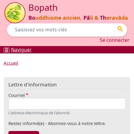
Aller au contenu principal
Bopath
Bo
uddhisme ancien,
Pā
li &
Th
eravāda
Go
Se connecter
Se connecter
Naviguer
Accueil
Lettre d'information
Courriel
L'adresse électronique de l'abonné.
Restez informé(e) - Abonnez-vous à notre lettre.