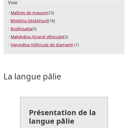
Voie
Maîtres de maison
(23)
Bhikkhu-bhikkhunī
(18)
Bodhisatta
(5)
Mahāyāna (Grand véhicule)
(2)
Vajrayāna (Véhicule de diamant)
(1)
La langue pālie
Présentation de la
langue pālie