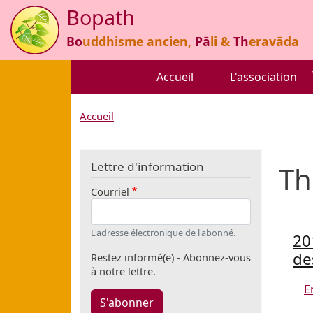
Aller au contenu principal
Bopath
Bo
uddhisme ancien,
Pā
li &
Th
eravāda
Accueil
L'association
Accueil
Lettre d'information
Th
Courriel
L'adresse électronique de l'abonné.
20
de
Restez informé(e) - Abonnez-vous
à notre lettre.
E
S'abonner