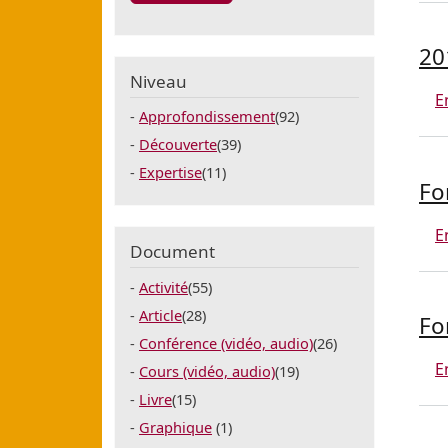
20
Niveau
E
Approfondissement
(92)
Découverte
(39)
Expertise
(11)
Fo
E
Document
Activité
(55)
Article
(28)
Fo
Conférence (vidéo, audio)
(26)
E
Cours (vidéo, audio)
(19)
Livre
(15)
Graphique
(1)