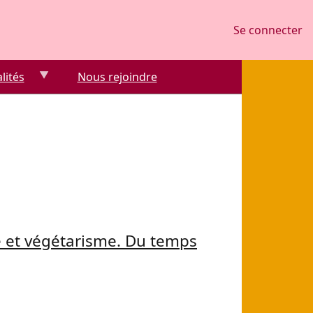
Se connecter
Se connecter
lités
Nous rejoindre
et végétarisme. Du temps
 et végétarisme. Du temps des ascètes à l’époque conte