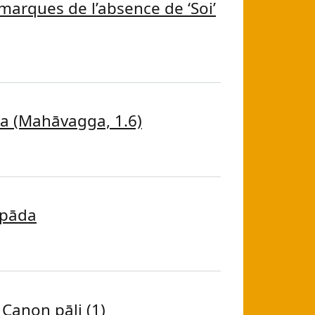
s marques de l’absence de ‘Soi’
es marques de l’absence de ‘Soi’ »
aka (Mahāvagga, 1.6)
ṭaka (Mahāvagga, 1.6)
ppāda
muppāda
Canon pāli (1)