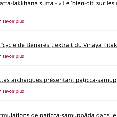
atta-lakkhaṇa sutta - « Le ‘bien-dit’ sur le
sur Anatta-lakkhaṇa sutta - « Le ‘bien-dit’ sur l
n savoir plus
 "cycle de Bénarès", extrait du Vinaya Piṭ
sur Le "cycle de Bénarès", extrait du Vinaya Pi
n savoir plus
ttas archaïques présentant paṭicca-samu
sur Suttas archaïques présentant paṭicca-sa
n savoir plus
rmulations de paṭicca-samuppāda dans le 