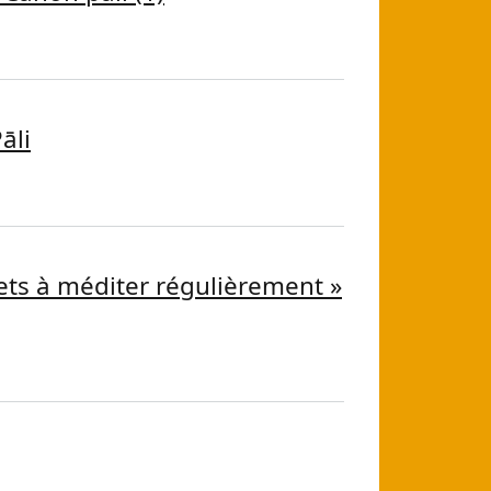
 Canon pāli (1)
āli
Pāli
ets à méditer régulièrement »
jets à méditer régulièrement » (AN 5.57)