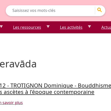
Go
Les ressources
Les activités
Actua
eravāda
12 - TROTIGNON Dominique - Bouddhisme 
s ascètes à l’époque contemporaine
sur 2012 - TROTIGNON Dominique - Bouddhisme
n savoir plus