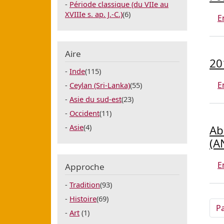
Période classique (du VIIe au
XVIIIe s. ap. J.-C.)
(6)
E
Aire
20
Inde
(115)
E
Ceylan (Sri-Lanka)
(55)
Asie du sud-est
(23)
Occident
(11)
Asie
(4)
Ab
(A
E
Approche
Tradition
(93)
Histoire
(69)
Pa
P
Art
(1)