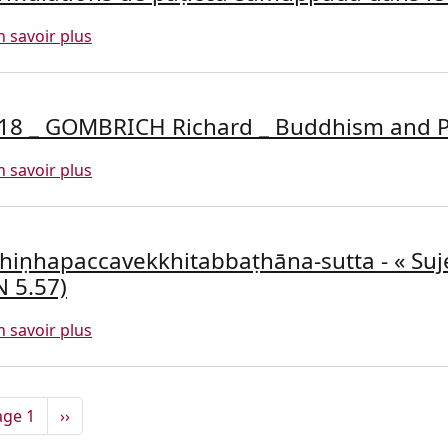
sur Formulations de paṭicca-samuppāda dans le
n savoir plus
18 _ GOMBRICH Richard _ Buddhism and P
sur 2018 _ GOMBRICH Richard _ Buddhism and 
n savoir plus
hiṇhapaccavekkhitabbaṭhāna-sutta - « Suj
N 5.57)
sur Abhiṇhapaccavekkhitabbaṭhāna-sutta - « Su
n savoir plus
gination
Page suivante
age 1
››