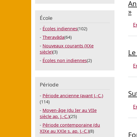
An
»
École
E
Écoles indiennes
(102)
Theravāda
(64)
Nouveaux courants (XXe
Le
siècle)
(3)
Écoles non indiennes
(2)
E
Période
Su
Période ancienne (avant J.-C.)
(114)
E
Moyen-âge (du Ier au VIIe
siècle ap. J.-C.)
(25)
Période contemporaine (du
XIXe au XXIe s. ap. J.-C.)
(8)
Fo