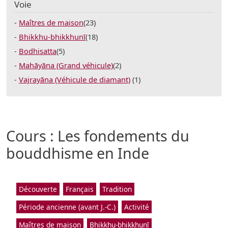
Voie
Maîtres de maison
(23)
Bhikkhu-bhikkhunī
(18)
Bodhisatta
(5)
Mahāyāna (Grand véhicule)
(2)
Vajrayāna (Véhicule de diamant)
(1)
Cours : Les fondements du
bouddhisme en Inde
Découverte
Français
Tradition
Période ancienne (avant J.-C.)
Activité
Maîtres de maison
Bhikkhu-bhikkhunī