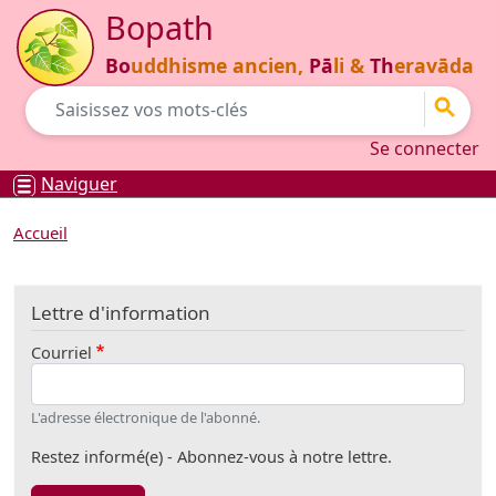
Aller au contenu principal
Bopath
Bo
uddhisme ancien,
Pā
li &
Th
eravāda
Go
Se connecter
Se connecter
Naviguer
Accueil
Lettre d'information
Courriel
L'adresse électronique de l'abonné.
Restez informé(e) - Abonnez-vous à notre lettre.