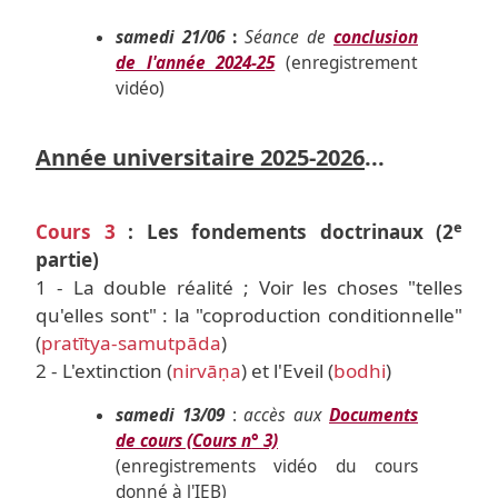
samedi 21/06
:
Séance de
conclusion
de l'année 2024-25
(enregistrement
vidéo)
Année universitaire 2025-2026
...
e
Cours 3
: Les fondements doctrinaux (2
partie)
1 - La double réalité ; Voir les choses "telles
qu'elles sont" : la "coproduction conditionnelle"
(
pratītya-samutpāda
)
2 - L'extinction (
nirvāṇa
) et l'Eveil (
bodhi
)
samedi 13/09
:
accès aux
Documents
de cours (Cours n° 3)
(enregistrements vidéo du cours
donné à l'IEB)