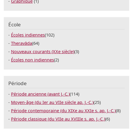
Graphique
(1)
École
Écoles indiennes
(102)
Theravāda
(64)
Nouveaux courants (XXe siècle)
(3)
Écoles non indiennes
(2)
Période
Période ancienne (avant J.-C.)
(114)
Moyen-âge (du Ier au VIIe siècle ap. J.-C.)
(25)
Période contemporaine (du XIXe au XXIe s. ap. J.-C.)
(8)
Période classique (du VIIe au XVIIIe s. ap. J.-C.)
(6)