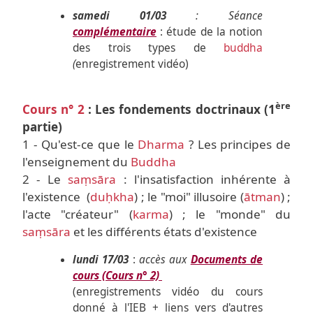
samedi 01/03
: Séance
complémentaire
: étude de la notion
des trois types de
buddha
(
enregistrement vidéo)
ère
Cours n° 2
: Les fondements doctrinaux (1
partie)
1 - Qu'est-ce que le
Dharma
? Les principes de
l'enseignement du
Buddha
2 - Le
saṃsāra
: l'insatisfaction inhérente à
l'existence (
duḥkha
) ; le "moi" illusoire (
ātman
) ;
l'acte "créateur" (
karma
) ; le "monde" du
saṃsāra
et les différents états d'existence
lundi 17/03
:
accès aux
Documents de
cours (Cours n° 2)
(enregistrements vidéo du cours
donné à l'IEB + liens vers d'autres