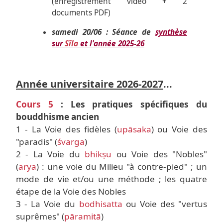
(enregistrement vidéo + 2
documents PDF)
samedi 20/06 : Séance de
synthèse
sur
Sīla
et l'année 2025-26
Année universitaire 2026-2027
...
Cours 5
: Les pratiques spécifiques du
bouddhisme ancien
1 - La Voie des fidèles (
upāsaka
) ou Voie des
"paradis" (
śvarga
)
2 - La Voie du
bhikṣu
ou Voie des "Nobles"
(
arya
) : une voie du Milieu "à contre-pied" ; un
mode de vie et/ou une méthode ; les quatre
étape de la Voie des Nobles
3 - La Voie du
bodhisatta
ou Voie des "vertus
suprêmes" (
pāramitā
)