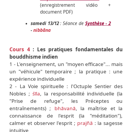
(enregistrement vidéo +
document PDF)
samedi 13/12
: Séance de
Synthèse - 2
-
nibbāna
Cours 4
: Les pratiques fondamentales du
bouddhisme indien
1 - L'enseignement, un "moyen efficace"... mais
un "véhicule" temporaire ; la pratique : une
expérience individuelle
2 - La Voie spirituelle : l'Octuple Sentier des
Nobles ;
śīla
, la responsabilité individuelle (la
"Prise de refuge", les Préceptes ou
entraînements) ;
bhāvanā
, la maîtrise et la
connaissance de l'esprit (la "méditation"),
calmer et observer l'esprit ;
prajñā
: la sagesse
intuitive