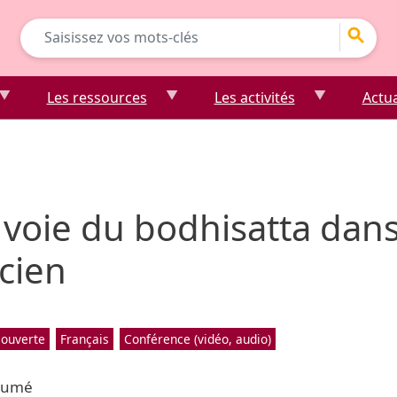
Go
Les ressources
Les activités
Actua
 voie du bodhisatta dan
cien
ouverte
Français
Conférence (vidéo, audio)
sumé