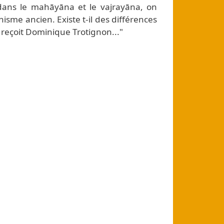
dans le
mahāyāna
et le
vajrayāna
, on
isme ancien. Existe t-il des différences
 reçoit Dominique Trotignon..."