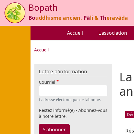
Aller au contenu principal
Bopath
Bo
uddhisme ancien,
Pā
li &
Th
eravāda
Accueil
L'association
Accueil
Lettre d'information
La
Courriel
an
L'adresse électronique de l'abonné.
Restez informé(e) - Abonnez-vous
Déc
à notre lettre.
S'abonner
Ré