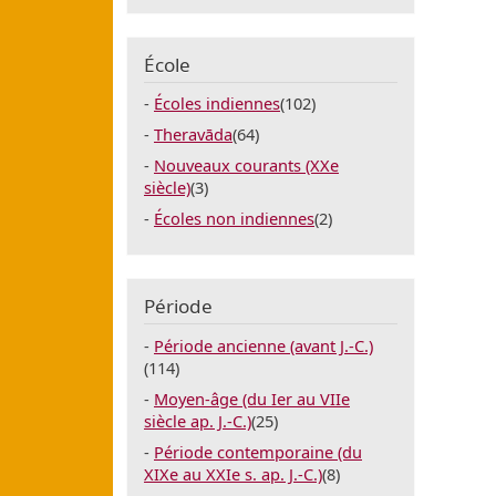
École
Écoles indiennes
(102)
Theravāda
(64)
Nouveaux courants (XXe
siècle)
(3)
Écoles non indiennes
(2)
Période
Période ancienne (avant J.-C.)
(114)
Moyen-âge (du Ier au VIIe
siècle ap. J.-C.)
(25)
Période contemporaine (du
XIXe au XXIe s. ap. J.-C.)
(8)