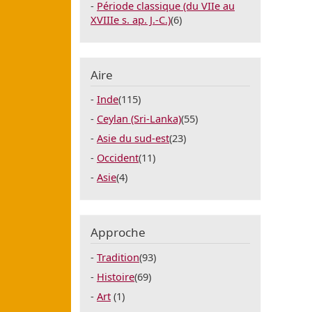
Période classique (du VIIe au
XVIIIe s. ap. J.-C.)
(6)
Aire
Inde
(115)
Ceylan (Sri-Lanka)
(55)
Asie du sud-est
(23)
Occident
(11)
Asie
(4)
Approche
Tradition
(93)
Histoire
(69)
Art
(1)