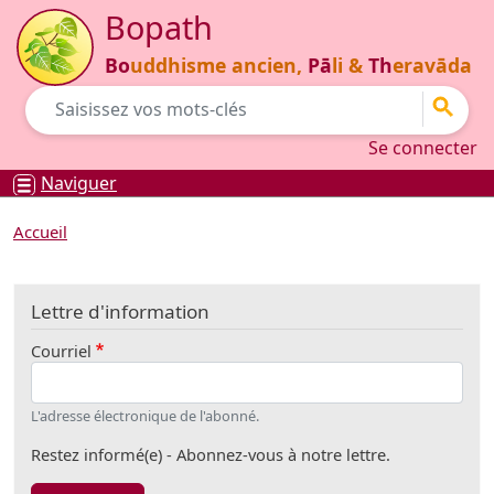
Aller au contenu principal
Bopath
Bo
uddhisme ancien,
Pā
li &
Th
eravāda
Go
Se connecter
Se connecter
Naviguer
Accueil
Lettre d'information
Courriel
L'adresse électronique de l'abonné.
Restez informé(e) - Abonnez-vous à notre lettre.