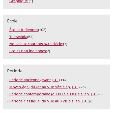
Graphique
(1)
École
Écoles indiennes
(102)
Theravāda
(64)
Nouveaux courants (XXe siècle)
(3)
Écoles non indiennes
(2)
Période
Période ancienne (avant J.-C.)
(114)
Moyen-âge (du Ier au VIIe siècle ap. J.-C.)
(25)
Période contemporaine (du XIXe au XXIe s. ap. J.-C.)
(8)
Période classique (du VIIe au XVIIIe s. ap. J.-C.)
(6)