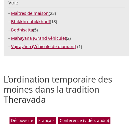
Voie
Maîtres de maison
(23)
Bhikkhu-bhikkhunī
(18)
Bodhisatta
(5)
Mahāyāna (Grand véhicule)
(2)
Vajrayāna (Véhicule de diamant)
(1)
L’ordination temporaire des
moines dans la tradition
Theravāda
Découverte
Français
Conférence (vidéo, audio)